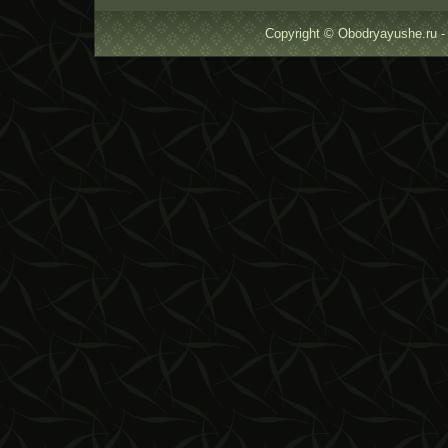
Copyright © Obodryayushe.ru -