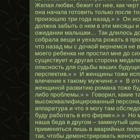
Желая любви, бежит от нее, как черт
она начала готовить только после то
произошло три года назад.
» »
Он ис
должна забыть о нем в эти месяцы и
ожидании малышки… Так длилось до 
собрала вещи и уехала рожать в про
что назад мы с дочкой вернемся не в 
моего ребенка не простил мне до сих
существует и другая сторона медали
опасность для судьбы ваших будущи
перспектив.
» »
И женщины тоже исп
влечение к такому мужчине.
» »
В от
женщиной развитию романа тоже буд
либо проблемы.
» »
Говорил, какие 
высококвалифицированный персона
аппаратура и что я могу там обследо
буду работать в его фирме».
» »
Но 
наша беда в другом – замкнутый цик
применяться лишь в аварийных пол
так, чтобы демонстрировать женскую