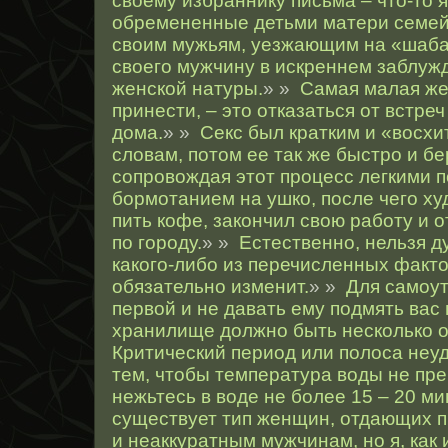
своему избраннику письма – что-то 
обремененные детьми матери семей
своим мужьям, уезжающим на «шаба
своего мужчину в искреннем заблуж
женской натуры.
» »
Самая малая же
принести, – это отказаться от встреч
дома.
» »
Секс был кратким и «восхи
словам, потом ее так же быстро и б
сопровождая этот процесс легкими 
бормотанием на ушко, после чего ху
пить кофе, закончил свою работу и 
по городу.
» »
Естественно, нельзя д
какого-либо из перечисленных факт
обязательно изменит.
» »
Для самоу
первой и не давать ему подмять вас 
хранилище должно быть несколько о
Критический период или полоса неу
тем, чтобы температура воды не пре
нежьтесь в воде не более 15 – 20 ми
существует тип женщин, отдающих 
и неаккуратным мужчинам, но я, как