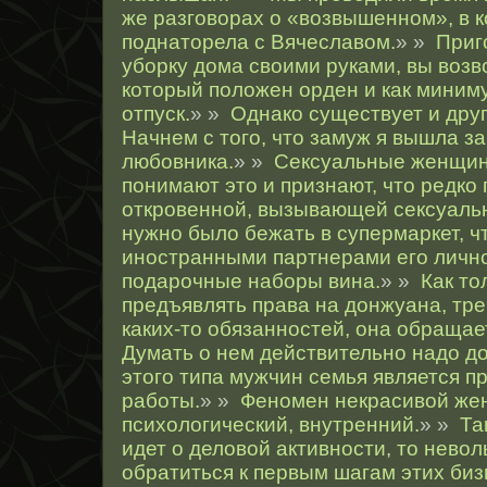
же разговорах о «возвышенном», в к
поднаторела с Вячеславом.
» »
Приг
уборку дома своими руками, вы возво
который положен орден и как мини
отпуск.
» »
Однако существует и дру
Начнем с того, что замуж я вышла з
любовника.
» »
Сексуальные женщин
понимают это и признают, что редко
откровенной, вызывающей сексуаль
нужно было бежать в супермаркет, чт
иностранными партнерами его лично
подарочные наборы вина.
» »
Как то
предъявлять права на донжуана, тр
каких-то обязанностей, она обращает
Думать о нем действительно надо до
этого типа мужчин семья является 
работы.
» »
Феномен некрасивой же
психологический, внутренний.
» »
Та
идет о деловой активности, то нево
обратиться к первым шагам этих би