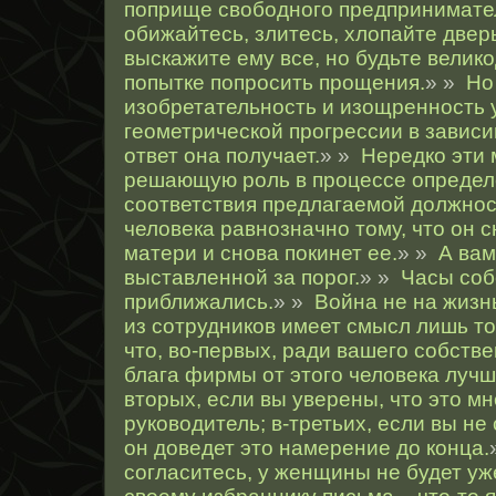
поприще свободного предпринимате
обижайтесь, злитесь, хлопайте двер
выскажите ему все, но будьте велик
попытке попросить прощения.
» »
Но
изобретательность и изощренность
геометрической прогрессии в зависим
ответ она получает.
» »
Нередко эти 
решающую роль в процессе определ
соответствия предлагаемой должнос
человека равнозначно тому, что он с
матери и снова покинет ее.
» »
А вам
выставленной за порог.
» »
Часы соб
приближались.
» »
Война не на жизнь
из сотрудников имеет смысл лишь то
что, во-первых, ради вашего собстве
блага фирмы от этого человека лучш
вторых, если вы уверены, что это м
руководитель; в-третьих, если вы не
он доведет это намерение до конца.
согласитесь, у женщины не будет у