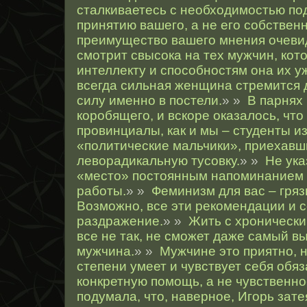
сталкиваетесь с необходимостью под
принятию вашего, а не его собствен
преимущество вашего мнения очеви
смотрит свысока на тех мужчин, кото
интеллекту и способностям она их у
всегда сильная женщина стремится
силу именно в постели.
» »
В парнях
коробящего, и вскоре оказалось, что
провинциалы, как и мы – студенты и
«политические мальчики», приехавш
леворадикальную тусовку.
» »
Не ука
«место» постоянным напоминанием о
работы.
» »
Феминизм для вас – гряз
Возможно, все эти рекомендации и с
раздражение.
» »
Жить с хронически
все не так, не сможет даже самый 
мужчина.
» »
Мужчине это приятно, 
степени умеет и чувствует себя обя
конкретную помощь, а не чувственн
подумала, что, наверное, Игорь зат