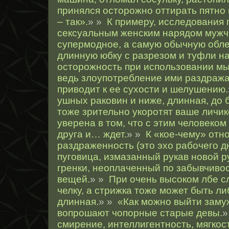
принялся осторожно оттирать пятно 
– так».
» »
К примеру, исследования 
сексуальным женским нарядом мужч
супермодное, а самую обычную обле
длинную юбку с разрезом и туфли на
осторожность при использовании мыл
ведь злоупотребление ими раздража
приводит к ее сухости и шелушению.
ушных раковин и ниже, длинная, до б
тоже зрительно укоротят ваше личик
уверена в том, что с этим человеком
друга и… ждет.
» »
К «кое-чему» отно
раздраженность (это эхо рабочего д
пуговица, измазанный рукав новой 
гренки, неоплаченный по забывчиво
вещей.
» »
При очень высоком лбе с
челку, а стрижка тоже может быть ли
длинная.
» »
«Как можно выйти заму
вопрошают чопорные старые девы.
»
смирение, интеллигентность, мягкос