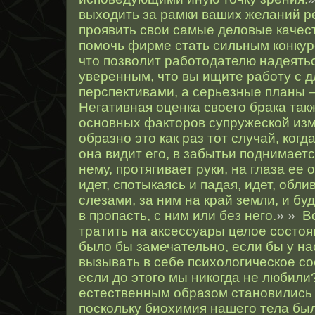
выходить за рамки ваших желаний р
проявить свои самые деловые качест
помочь фирме стать сильным конкуре
что позволит работодателю надеятьс
уверенным, что вы ищите работу с 
перспективами, а серьезные планы –
Негативная оценка своего брака так
основных факторов супружеской из
образно это как раз тот случай, когд
она видит его, в забытьи поднимаетс
нему, протягивает руки, на глаза ее 
идет, спотыкаясь и падая, идет, обл
слезами, за ним на край земли, и буд
в пропасть, с ним или без него.
» »
В
тратить на аксессуары целое состоя
было бы замечательно, если бы у н
вызывать в себе психологическое с
если до этого мы никогда не любили
естественным образом становились
поскольку биохимия нашего тела бы