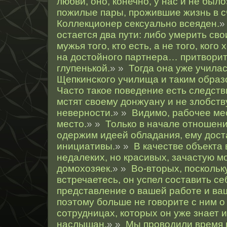
любви, оно, конечно, у нас и не был
пожилые пары, прожившие жизнь в с
Коллекционер сексуально всеяден.
»
остается два пути: либо умерить сво
мужья того, кто есть, а не того, кого
на достойного партнера… притворит
глупенькой.
» »
Тогда она уже училас
Щепкинского училища и таким образ
Часто такое поведение есть следств
мстят своему донжуану и не злобств
неверности.
» »
Видимо, рабочее ме
место.
» »
Только в начале отношени
одержим идеей обладания, ему дост
инициативы.
» »
В качестве объект
недалеких, но красивых, зачастую м
домохозяек.
» »
Во-вторых, поскольк
встречаетесь, он успел составить с
представление о вашей работе и ва
поэтому больше не говорите с ним о
сотрудницах, которых он уже знает 
наслышан.
» »
Мы проводили время в