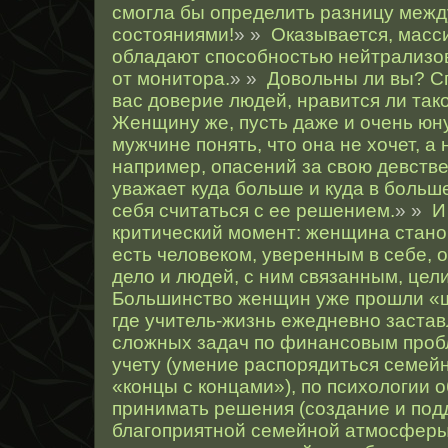
смогла бы определить разницу межд
состояниями!
» »
Оказывается, масс
обладают способностью нейтрализо
от монитора.
» »
Довольны ли вы? С
вас доверие людей, нравится ли так
Женщину же, пусть даже и очень юну
мужчине понять, что она не хочет, а н
например, опасений за свою девств
уважает куда больше и куда в больш
себя считаться с ее решением.
» »
И
критический момент: женщина станов
есть человеком, уверенным в себе, 
дело и людей, с ним связанным, цел
Большинство женщин уже прошли «ш
где учитель-жизнь ежедневно заста
сложных задач по финансовым проб
учету (умение распорядиться семей
«концы с концами»), по психологии
принимать решения (создание и по
благоприятной семейной атмосферы