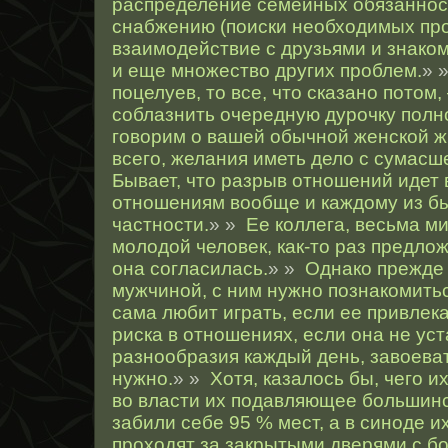
распределение семейных обязанност
снабжению (поиски необходимых про
взаимодействие с друзьями и знаком
и еще множество других проблем.
» 
поцелуев, то все, что сказано потом,
соблазнить очередную дурочку полн
говорим о вашей обычной женской ж
всего, желания иметь дело с сумас
Бывает, что разрыв отношений идет 
отношениям вообще и каждому из бы
частности.
» »
Ее коллега, весьма м
молодой человек, как-то раз предло
она согласилась.
» »
Однако прежде 
мужчиной, с ним нужно познакомитьс
сама любит играть, если ее привле
риска в отношениях, если она не уст
разнообразия каждый день, завоевате
нужно.
» »
Хотя, казалось бы, чего и
во власти их подавляющее большинс
забили себе 95 % мест, а в синоде и
проходят за закрытыми дверями с б