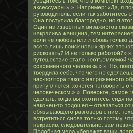
убедитесь в том, что в комплект вх
аксессуары.
» »
Например: «Да, я п
руководитель, если так заботитесь о
Она поступила благородно, но я этог
Один из известных визажистов сказа
некрасива женщина, тем интереснее 
если не любовь или любовь только д
всего лишь поиск новых ярких впеча
рисковать? И не только работой?
» 
путешествие стало неотъемлемой ч
современного человека.
» »
Но, повт
твердила себе, что чего не сделаеш
час-полтора такого напряженного о
притупляется, хочется поговорить о 
человеческом.
» »
Поверьте, самое г
сделать, когда вы охотитесь, сидя на
наконец-то подошел – отказаться от 
обязывающего разговора с ним, пох
встретиться снова только потому, чт
некрасив, следовательно, вам незач
Подобная мера убережет ваши драго