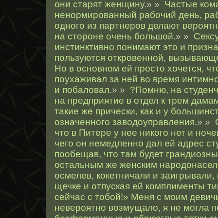
они старят женщину.
» »
Частые ком
ненормированный рабочий день, ра
одного из партнеров делают вероят
на стороне очень большой.
» »
Секс
инстинктивно понимают это и призна
пользуются откровенной, вызывающ
Но в основном ей просто хочется, ч
поухаживал за ней во время интимно
и побаловал.
» »
?Помню, на студенч
на предприятие в отдел к трем дама
такие же прически, как и у большинс
означенного заводоуправления.
» »
что в Питере у нее никого нет и ноче
чего он немедленно дал ей адрес ст
пообещав, что там будет грандиозны
остальным же женским народонасел
осмелев, кокетничали и заигрывали,
щечке и отпуская ей комплименты ти
сейчас с тобой!» Меня с моим деви
невероятно возмущало, я не могла по