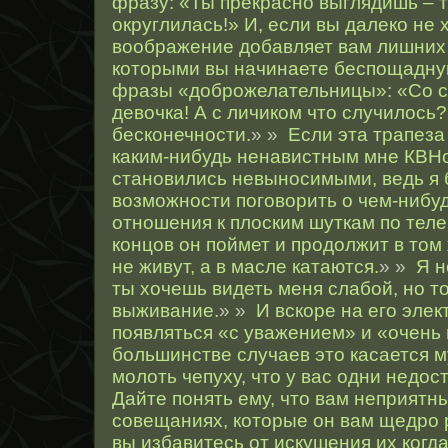
фразу: «Ты прекрасно выглядишь – т
округлилась!» И, если вы далеко не
воображение добавляет вам лишних 
которыми вы начинаете беспощадну
фразы «доброжелательницы»: «Со с
девочка! А с личиком что случилось?!
бесконечности.
» »
Если эта трапез
каким-нибудь ненавистным мне КВН
становились невыносимыми, ведь я
возможности поговорить о чем-нибу
отношения к плоским шуткам по теле
концов он поймет и продолжит в том 
не живут, а в масле катаются.
» »
Я н
ты хочешь видеть меня слабой, но т
выживание.
» »
И вскоре на его эле
появляться «с уважением» и «очень
большинстве случаев это касается м
молоть чепуху, что у вас одни недоста
Дайте понять ему, что вам неприятн
совещаниях, которые он вам щедро 
вы избавитесь от искушения их когда