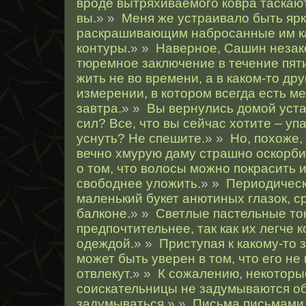
вроде вытряхиваемого ковра таскают 
вы.
» »
Меня же устраивало быть яр
раскрашивающим набросанные им 
контуры.
» »
Наверное, Сашин незак
тюремное заключение в течение пяти
жить не во времени, а в каком-то др
измерении, в котором всегда есть м
завтра.
» »
Вы вернулись домой уст
сил? Все, что вы сейчас хотите – упа
уснуть? Не спешите.
» »
Но, похоже,
вечно хмурую даму страшно оскорб
о том, что волосы можно покрасить и
свободнее уложить.
» »
Периодическ
маленький букет анютиных глазок, 
балконе.
» »
Светлые пастельные то
предпочтительнее, так как их легче 
одеждой.
» »
Приступая к какому-то 
может быть уверен в том, что его не 
отвлекут.
» »
К сожалению, некотор
соискательницы не задумываются об
задумываться.
» »
Письма письмами,