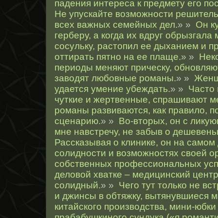
падения интереса к предмету его по
Не упускайте возможности решитель
всех важных семейных дел.
» »
Он к
герберу, а когда их вдруг обрызгала
сосульку, растопил ее дыханием и п
оттирать пятно на ее плаще.
» »
Нек
периоды меняют прическу, обновляю
заводят любовные романы.
» »
Женщ
удается умение убеждать.
» »
Часто
чуткие и жертвенные, спрашивают ме
романы развиваются, как правило, п
сценарию.
» »
Во-вторых, он с лику
мне навстречу, не забыв о дешевень
Рассказывая о клинике, он на самом
солидности и возможностях своей о
собственных профессиональных успе
деловой хватке – медицинский цент
солидный.
» »
Чего тут только не вс
и джинсы в обтяжку, вытянувшиеся м
китайского производства, мини-юбки 
прабабушкиного сундука («я романт