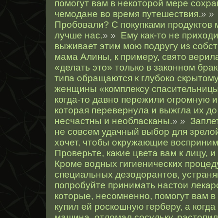
помогут вам в некоторой мере сохра
чемодане во время путешествия.
» 
Пробовали? С покупками продуктов
лучше нас.
» »
Ему как-то не приходи
выживает этим мою подругу из собст
мама Алины, к примеру, свято верила 
«делать это» только в законном брак
типа обращаются к глубоко скрытом
женщины «комплексу спасительницы»
когда-то давно пережили огромную 
которая перевернула и выжгла их до 
несчастны и необласканы.
» »
Запле
не совсем удачный выбор для зрело
хочет, чтобы окружающие восприним
Проверьте, какие цвета вам к лицу, и
Кроме водных гигиенических процед
специальных дезодорантов, устраня
попробуйте принимать настои лекар
которые, несомненно, помогут вам в
купил ей роскошную герберу, а когда
машина, отломал сосульку, растопи