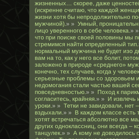
жизненных… скорее, даже ценностей
(искренне считаю, что каждой женщ
жизни хотя бы непродолжительно по
мужчиной).
» »
Умный, проницательн
лицо уверенного в себе человека.
» 
что при поиске своей половины мы 
стремимся найти определенный тип.
нормальный мужчина не будет изо д
вам на то, как у него все болит, пото
заложено в природе «среднего» муж
конечно, тех случаев, когда у челов
серьезные проблемы со здоровьем и
недомогания стали частью вашей с
повседневностью.
» »
Поход к парик
согласитесь, крайняя.
» »
И извлечь 
уроки.
» »
Тетки не завидовали, нет 
вздыхали.
» »
В каждом классе есть 
хотят встречаться абсолютно все ма
других одноклассниц, они всегда – 
танцулек.
» »
А кому не доводилось 