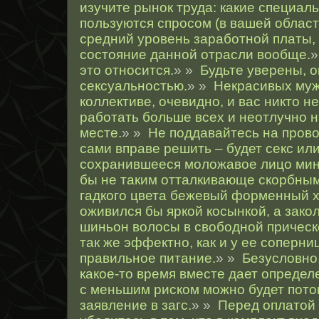
изучите рынок труда: какие специал
пользуются спросом (в вашей област
средний уровень заработной платы,
состояние данной отрасли вообще.
это относится.
» »
Будьте уверены, о
сексуальностью.
» »
Некрасивых муж
коллективе, очевидно, и вас никто 
работать больше всех и неотлучно 
месте.
» »
Не поддавайтесь на пров
сами вправе решить – будет секс или
сохранившееся моложавое лицо мин
бы не таким отталкивающе скорбны
гадкого цвета бежевый форменный х
оживился бы яркой косынкой, а зако
шиньон волосы в свободной прическ
так же эффектно, как и у ее соперни
правильное питание.
» »
Безусловно
какое-то время вместе дает определ
с меньшим риском можно будет пото
заявление в загс.
» »
Перед оплатой 