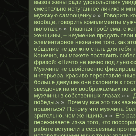
вызов жены ради удовольствия увиде
смертельно испуганное личико и мг
мужскую самооценку.
» »
Говорить к
вообще, говорить комплименты муж
пилотаж.
» »
Главная проблема, с ко
женщины, – неумение продать свои 
элементарное незнание того, как это
общение не должно стать для тебя 
Конечно, вы можете поставить собес
фразой: «Ничто не вечно под луною»
Мужчине не свойственно фиксироват
интерьера, красиво переставленные
больше девушек они склонили к пост
звездочек на их воображаемых пого
мужчины в собственных глазах.
» »
Д
победы.
» »
Почему все это так важн
нравиться? Потому что мужчина бо
зрительно, чем женщина.
» »
Его раз
переживаете из-за того, что поссори
работе вступили в серьезные против
исповедующими иную точку зрения.