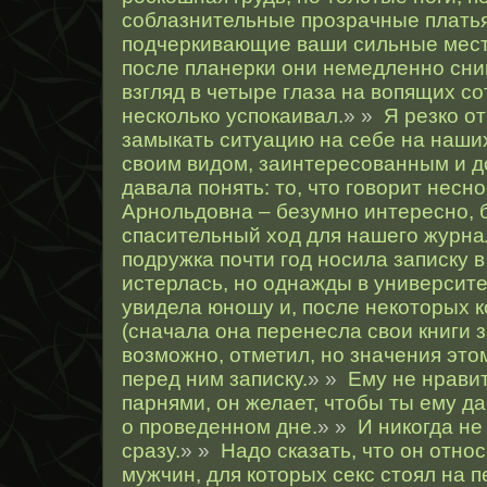
соблазнительные прозрачные платья,
подчеркивающие ваши сильные мест
после планерки они немедленно сни
взгляд в четыре глаза на вопящих со
несколько успокаивал.
» »
Я резко от
замыкать ситуацию на себе на наши
своим видом, заинтересованным и 
давала понять: то, что говорит несн
Арнольдовна – безумно интересно, б
спасительный ход для нашего журна
подружка почти год носила записку в
истерлась, но однажды в университе
увидела юношу и, после некоторых к
(сначала она перенесла свои книги за
возможно, отметил, но значения это
перед ним записку.
» »
Ему не нравит
парнями, он желает, чтобы ты ему д
о проведенном дне.
» »
И никогда н
сразу.
» »
Надо сказать, что он относ
мужчин, для которых секс стоял на 