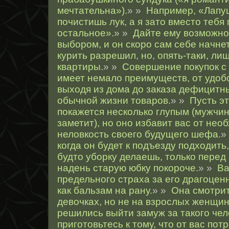
мечтательна»).
» »
Например, «Лапуш
почистишь лук, а я зато вместо тебя 
остальное».
» »
Дайте ему возможно
выбором, и он скоро сам себе начне
курить разрешил, но, опять-таки, ли
квартиры.
» »
Совершение покупок с
имеет немало преимуществ, от удоб
выходя из дома до заказа дефицитн
обычной жизни товаров.
» »
Пусть э
покажется несколько глупым (мужчин
заметит), но оно избавит вас от не
неловкость своего будущего шефа.
»
когда он будет к подъезду подходить,
будто уборку делаешь, только перед
надень старую юбку покороче.
» »
Ва
предельного страха за его драгоцен
как бальзам на рану.
» »
Она смотрит
девочках, но не на взрослых женщин
решились выйти замуж за такого чел
приготовьтесь к тому, что от вас по