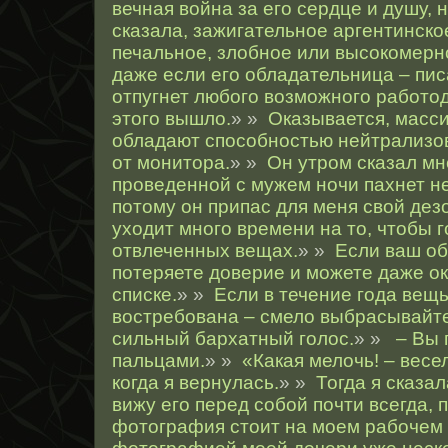
вечная война за его сердце и душу, 
сказала, зажигательное аргентинское
печальное, злобное или высокомерн
даже если его обладательница – пис
отпугнет любого возможного работод
этого вышло.
» »
Оказывается, масс
обладают способностью нейтрализо
от монитора.
» »
Он утром сказал мн
проведенной с мужем ночи пахнет н
потому он припас для меня свой дез
уходит много времени на то, чтобы 
отвлеченных вещах.
» »
Если ваш об
потеряете доверие и можете даже ок
списке.
» »
Если в течение года вещь
востребована – смело выбрасывайте
сильный бархатный голос.
» »
– Вы 
пальцами.
» »
«Какая мелочь! – весе
когда я вернулась.
» »
Тогда я сказал
вижу его перед собой почти всегда, 
фотография стоит на моем рабочем 