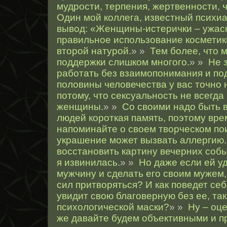
мудрости, терпения, жертвенности, 
Один мой коллега, известный психи
вывод: «Женщины-истерички – ужас
правильное использование косметик
второй натурой.
» »
Тем более, что 
поддержки слишком многого.
» »
Не з
работать без взаимопонимания и по
половины человечества у вас точно 
потому, что сексуальность не всегда
женщины.
» »
Со своими надо быть 
людей короткая память, поэтому вре
напоминайте о своем творческом по
украшение может вызвать аллергию.
восстановить картину вечерних собы
я извинилась.
» »
Но даже если ей у
мужчину и сделать его своим мужем,
сил притворяться? И как поведет себя
увидит свою благоверную без ее, так
психологической маски?
» »
Ну – оце
же давайте будем объективными и п