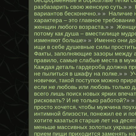
бесформенные и обрюзглые тетки см
разбазарить свою женскую суть.
» »
вариантов бесконечно.
» »
Наличие 
характера – это главное требование 
женщин любого возраста.
» »
Женщин
потому как душа – вместилище мудр
изменяют больше
» »
Именно они до
ищи в себе душевные силы простить 
Факты, заполняющие зазоры между а
правило, самые слабые места в муж
Каждая деталь гардероба должна пр
не пылиться в шкафу на полке.
» »
У
новички, такой поступок можно прира
если не любовь или любовь только д
всего лишь поиск новых ярких впеча
рисковать? И не только работой?
» 
просто хочется, чтобы мужчина поух
интимной близости, понежил ее и по
хотите казаться старше лет на десят
меньше массивных золотых украшен
прием пищи приходится заменять на 