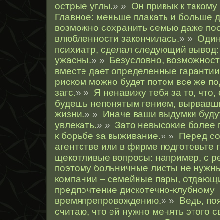
острые углы.
» »
Он привык к таком
Главное: меньше плакать и больше д
возможно сохранить семью даже посл
влюбленности закончилась.
» »
Один
психиатр, сделал следующий вывод
ужасны.
» »
Безусловно, возможност
вместе дает определенные гарантии 
риском можно будет потом все же по
загс.
» »
Я ненавижу тебя за то, что,
будешь непонятым гением, вырвавш
жизни.
» »
Иначе ваши выдумки будут
увлекать.
» »
Зато невысокие более 
к борьбе за выживание.
» »
Перед со
агентстве или в фирме подготовьте 
щекотливые вопросы: например, с р
поэтому больничные листы не нужны
компании – семейные пары, отдающи
предпочтение дискотечно-клубному
времяпрепровождению.
» »
Ведь, по
считаю, что ей нужно менять этого с