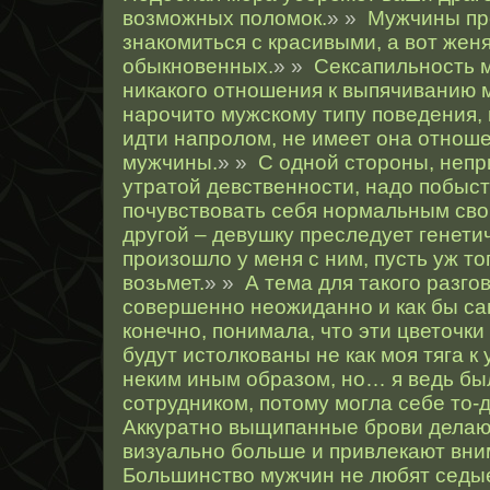
возможных поломок.
» »
Мужчины пр
знакомиться с красивыми, а вот жен
обыкновенных.
» »
Сексапильность 
никакого отношения к выпячиванию 
нарочито мужскому типу поведения,
идти напролом, не имеет она отноше
мужчины.
» »
С одной стороны, непр
утратой девственности, надо побыст
почувствовать себя нормальным сво
другой – девушку преследует генетич
произошло у меня с ним, пусть уж то
возьмет.
» »
А тема для такого разго
совершенно неожиданно и как бы са
конечно, понимала, что эти цветочки
будут истолкованы не как моя тяга к 
неким иным образом, но… я ведь б
сотрудником, потому могла себе то-д
Аккуратно выщипанные брови делают
визуально больше и привлекают вни
Большинство мужчин не любят седые