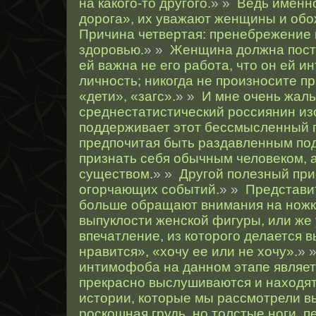
на какого-то другого.
» »
Ведь именно
дорога», их уважают женщины и об
Причина четвертая: пренебрежение 
здоровью.
» »
Женщина должна посто
ей важна не его работа, что он ей и
личность; никогда не произносите п
«дети», «загс».
» »
И мне очень жаль
среднестатистический россиянин из
поддерживает этот бессмысленный 
предпочитая быть раздавленным под 
признать себя обычным человеком, 
существом.
» »
Другой полезный при
огорчающих событий.
» »
Представи
больше обращают внимания на ножки
выпуклости женской фигуры, или же 
впечатление, из которого делается в
нравится», «хочу ее или не хочу».
» 
интимофоба на данном этапе являетс
прекрасно выслушиваются и находят
истории, которые мы рассмотрели в
роскошная грудь, но толстые ноги, п