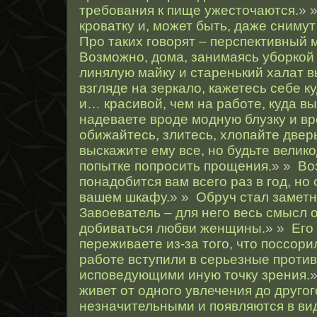
требования к пище ужесточаются.
» 
кроватку и, может быть, даже сниму
Про таких говорят – перспективный 
Возможно, дома, занимаясь уборкой
линялую майку и старенький халат 
взгляде на зеркало, кажетесь себе 
и… красивой, чем на работе, куда вы
надеваете вроде модную блузку и вр
обижайтесь, злитесь, хлопайте двер
выскажите ему все, но будьте велик
попытке попросить прощения.
» »
Во
понадобится вам всего раз в год, но
вашем шкафу.
» »
Обруч стал заметн
Завоеватель – для него весь смысл 
добиваться любви женщины.
» »
Его
переживаете из-за того, что поссори
работе вступили в серьезные против
исповедующими иную точку зрения.
живет от одного увлечения до друго
незначительными и появляются в ви