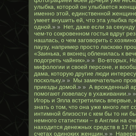
фотографией моей дочери уже неско
улыбка, которой он улыбается женщин
именно этой, единственной женщине
умеет внушить ей, что эта улыбка п
одной.
» »
Нет, даже если за секунд
чем-то сокровенном гостья вдруг ре
нашлась, о чем заговорить с хозяин
паузу, например просто ласково про
«Заинька, я вконец обленилась к веч
подогреть чайник».
» »
Во-вторых, Н
мифологии и своей персоне, и вооб
дама, которую другие люди интерес
поскольку.
» »
Мы замечательно пров
приезды домой.
» »
А врожденный ар
помогают ловеласу в ухаживании.
» 
Игорь и Элла встретились впервые, и
знать о том, что она уже много лет 
интимной близости с кем бы то ни б
немного статистики – в Англии на с
находится денежных средств в 17 (!!
счетах одиноких женщин.
» »
Наверн