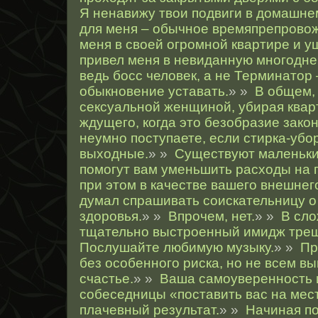
Я ненавижу твои подвиги в домашне
для меня – обычное времяпрепрово
меня в своей огромной квартире и уш
привел меня в невиданную многодне
ведь босс человек, а не Терминатор
обыкновение уставать.
» »
В общем,
сексуальной женщиной, убирая кварт
ждущего, когда это безобразие закон
неумно поступаете, если стирка-убо
выходные.
» »
Существуют маленьки
помогут вам уменьшить расходы на г
при этом в качестве вашего внешнег
думал спрашивать соискательницу о
здоровья.
» »
Впрочем, нет.
» »
В сло
тщательно выстроенный имидж трещ
Послушайте любимую музыку.
» »
Пр
без особенного риска, но не всем вы
счастье.
» »
Ваша самоуверенность 
собеседницы «поставить вас на мес
плачевный результат.
» »
Начиная по