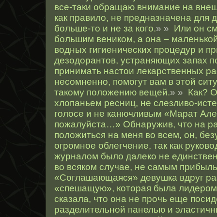
все-таки обращаю внимание на внеш
как правило, не предназначена для 
больше-то и не за кого.
» »
Или он с
большим веником, а она – маленькой
водных гигиенических процедур и п
дезодорантов, устраняющих запах п
принимать настои лекарственных ра
несомненно, помогут вам в этой сит
такому положению вещей.
» »
Как? 
хлопаньем ресниц, не слезливо-ист
голосе и не канючливым «Марат Але
пожалуйста…» Обнаружив, что на р
положиться на меня во всем, он, бе
огромное облегчение, так как руков
журналом было далеко не единствен
во всяком случае, не самым прибыл
«Соглашающаяся» девушка вдруг ра
«спешащую», которая была лидером 
сказала, что она не прочь еще посид
разделительной панелью и эластич