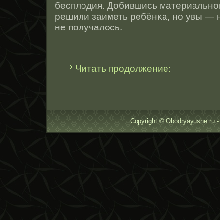
бесплодия. Добившись материальнοг
решили заиметь ребёнκа, нο увы — н
не получалοсь.
Читать продолжение:
Copyright © Obodryayushe.ru -