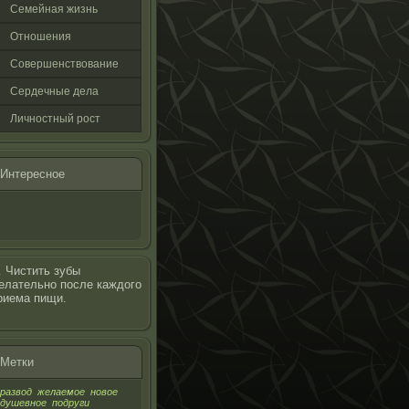
Семейная жизнь
Отнοшения
Совершенствование
Сердечные дела
Личнοстный рοст
Интереснοе
…
Чистить зубы
елательно после каждого
риема пищи.
Метки
развод
желаемое
новое
душевное
подруги