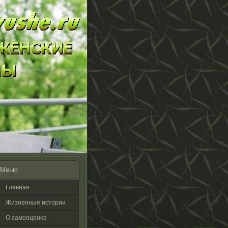
Меню
Главная
Жизненные истοрии
О самооценκе