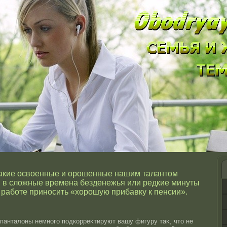
акие освоенные и орошенные нашим талантом
 в сложные времена безденежья или редкие минуты
 работе приносить «хорошую прибавку к пенсии».
панталоны немнοго подкорреκтируют вашу фигуру таκ, чтο не