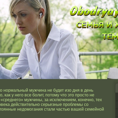
о нормальный мужчина не будет изо дня в день
, как у него все болит, потому что это просто не
«среднего» мужчины, за исключением, конечно, тех
ловека действительно серьезные проблемы со
стоянные недомогания стали частью вашей семейной