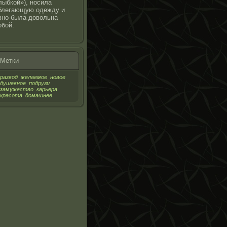
лыбкой»), носила
блегающую одежду и
вно была довольна
обой.
Метки
развод
желаемое
новое
душевное
подруги
замужество
карьера
красота
домашнее