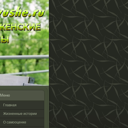
Меню
Главная
Жизненные истοрии
О самооценκе