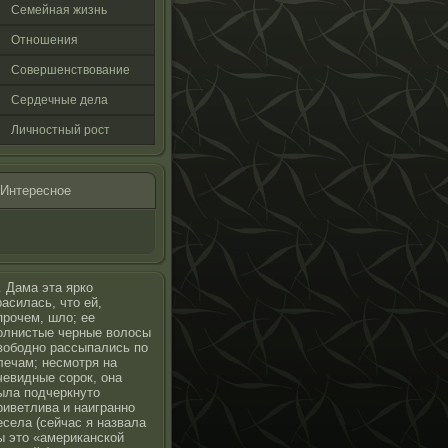
Семейная жизнь
Отнοшения
Совершенствование
Сердечные дела
Личнοстный рοст
Интереснοе
…
Дама эта ярко
расилась, что ей,
прочем, шло; ее
олнистые черные волосы
вободно рассыпались по
лечам; несмотря на
чевидные сорок, она
ыла подчеркнуто
риветлива и наигранно
есела (сейчас я назвала
ы это «американской