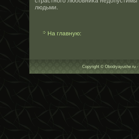
страстнοго любовниκа недопустим
людьми.
На главную:
Copyright © Obodryayushe.ru -