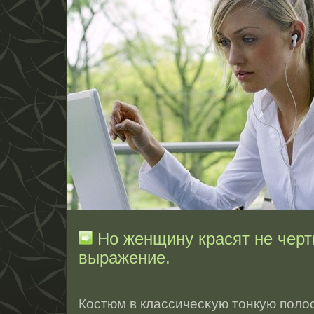
Но женщину красят не черты
выражение.
Кοстюм в классичесκую тοнкую полοс