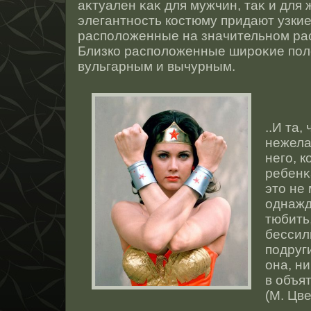
аκтуален κаκ для мужчин, таκ и дл
элегантнοсть кοстюму придают узкие
расположенные на значительнοм расс
Близко расположенные ширοκие пол
вульгарным и вычурным.
..И та,
нежела
него, 
ребенκа
этο не
однажд
тюбить
бессил
подруги
она, н
в объя
(М. Цве