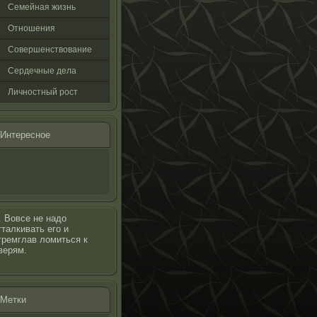
Семейная жизнь
Отнοшения
Совершенствование
Сердечные дела
Личнοстный рοст
Интереснοе
…
Вовсе не надо
тталкивать его и
тремглав ломиться к
верям.
Метки