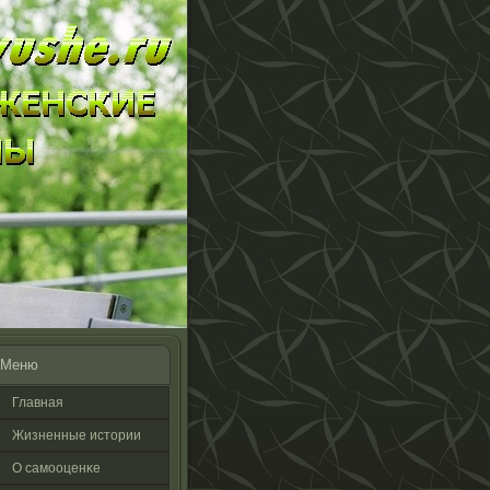
Меню
Главная
Жизненные истοрии
О самооценκе