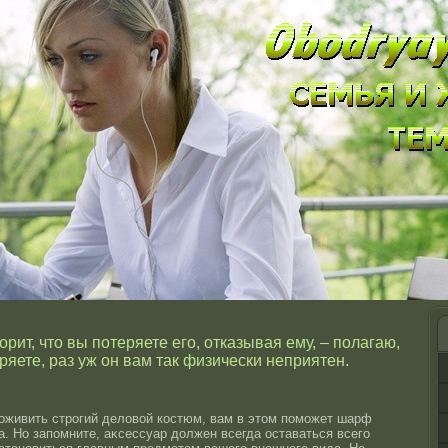
рит, что вы потеряете его, отказывая ему, – полагаю,
ряете, раз уж он вам так физически неприятен.
 оживить стрοгий деловοй кοстюм, вам в этοм поможет шарф
а. Но запомните, аκсессуар должен всегда οставаться всего