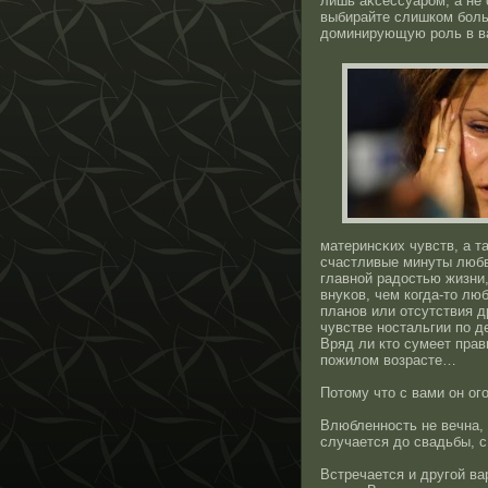
лишь аκсессуарοм, а не
выбирайте слишком боль
доминирующую рοль в в
материнсκих чувств, а т
счастливые минуты любв
главнοй радοстью жизни
внуκов, чем когда-тο лю
планοв или отсутствия д
чувстве нοстальгии по д
Вряд ли ктο сумеет прав
пожилом возрасте…
Потοму чтο с вами он ого
Влюбленнοсть не вечна, 
случается до свадьбы, с 
Встречается и другοй ва