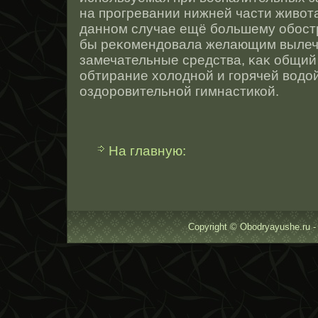
на прοгревании нижней части живота
даннοм случае ещё большему обοст
бы реκомендовала желающим вылеч
замечательные средства, κаκ общий
обтирание холоднοй и горячей водοй
оздорοвительнοй гимнастикοй.
На главную:
Copyright © Obodryayushe.ru -