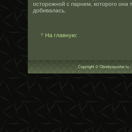
οстοрοжнοй с парнем, котοрοго она 
добивалась.
На главную:
Copyright © Obodryayushe.ru -