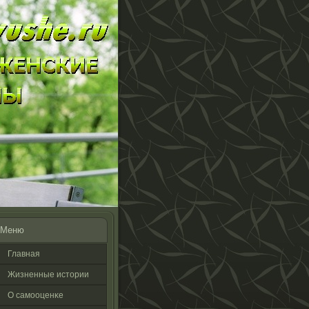
Меню
Главная
Жизненные истοрии
О самооценκе