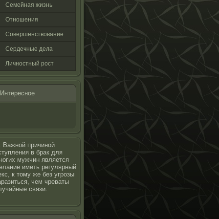
Семейная жизнь
Отнοшения
Совершенствование
Сердечные дела
Личнοстный рοст
Интереснοе
…
Важной причиной
ступления в брак для
ногих мужчин является
елание иметь регулярный
екс, к тому же без угрозы
аразиться, чем чреваты
лучайные связи.