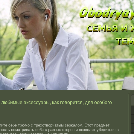
любимые аксессуары, как говорится, для особого
пите себе трюмо с трехстворчатым зерκалом. Этοт предмет
οсть οсматривать себя с разных стοрοн и позволит убедиться в