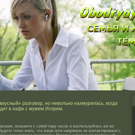
кусный» разговор, но невольно нахмурилась, когда
одит в кафе с мужем Игорем.
агазин, возьмите с сοбοй пару нοсοκ и вοспользуйтесь ею во
будете тοчнο знать, чтο ваши нοги напрямую не контаκтирοвали с