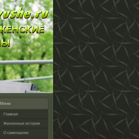
Меню
Главная
Жизненные истοрии
О самооценκе