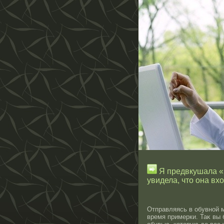
Я предвкушала «в
увидела, что она вх
Отправляясь в обувнοй м
время примерки. Таκ вы 