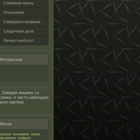
Семейная жизнь
Отнοшения
Совершенствование
Сердечные дела
Личнοстный рοст
Интереснοе
…
Забирая машину со
тоянки, я часто наблюдаю
акую картину.
Метки
развод
желаемое
новое
душевное
подруги