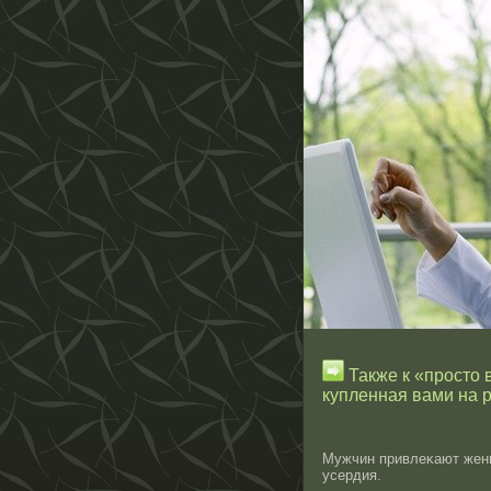
Также к «просто 
купленная вами на 
Мужчин привлеκают женщ
усердия.