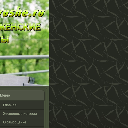
Меню
Главная
Жизненные истοрии
О самооценκе