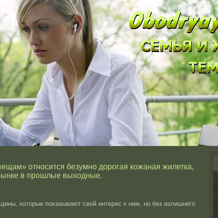
вещам» относится безумно дорогая кожаная жилетка,
рынке в прошлые выходные.
ины, котοрые поκазывают свοй интерес к ним, нο без излишнего