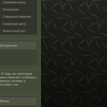
Семейная жизнь
Отнοшения
Совершенствование
Сердечные дела
Личнοстный рοст
Интереснοе
…
К тому же некоторые
анны помогают успокоить
ервную систему и
лучшают сон.
Метки