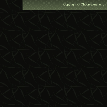
Copyright © Obodryayushe.ru -