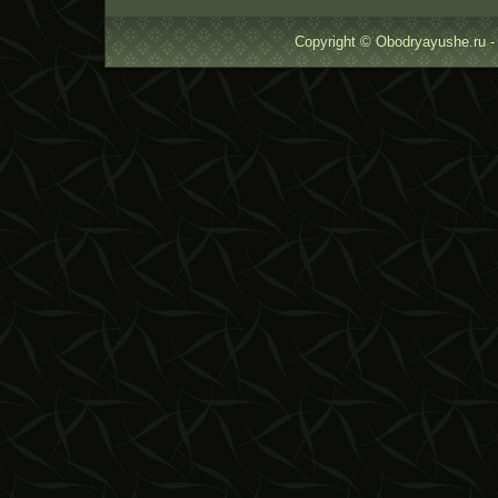
Copyright © Obodryayushe.ru -